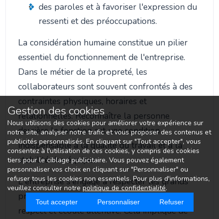
des paroles et à favoriser l'expression du
ressenti et des préoccupations.
La considération humaine constitue un pilier
essentiel du fonctionnement de l'entreprise.
Dans le métier de la propreté, les
collaborateurs sont souvent confrontés à des
contraintes physiques, horaires et
Gestion des cookies
relationnelles. Reconnaître la personne
Nous utilisons des cookies pour améliorer votre expérience sur
derrière la fonction est une condition
notre site, analyser notre trafic et vous proposer des contenus et
publicités personnalisés. En cliquant sur "Tout accepter", vous
indispensable à la qualité du travail et à la
consentez à l'utilisation de ces cookies, y compris des cookies
stabilité des équipes.
tiers pour le ciblage publicitaire. Vous pouvez également
personnaliser vos choix en cliquant sur "Personnaliser" ou
refuser tous les cookies non essentiels. Pour plus d'informations,
L'entreprise s'engage à respecter les grands
veuillez consulter notre
politique de confidentialité
.
principes du rapport à l'autre : bienveillance,
Tout accepter
Personnaliser
Refuser
respect et écoute attentive. Cela implique de