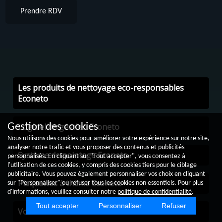
Prendre RDV
Les produits de nettoyage eco-responsables
Econeto
Logiciel de gestion Econeto
Gestion des cookies
Nous utilisons des cookies pour améliorer votre expérience sur notre site,
analyser notre trafic et vous proposer des contenus et publicités
Système de pointage Econeto
personnalisés. En cliquant sur "Tout accepter", vous consentez à
l'utilisation de ces cookies, y compris des cookies tiers pour le ciblage
publicitaire. Vous pouvez également personnaliser vos choix en cliquant
Plaquettes à thème Econeto
sur "Personnaliser" ou refuser tous les cookies non essentiels. Pour plus
d'informations, veuillez consulter notre
politique de confidentialité
.
Tout accepter
Personnaliser
Refuser
Vos véhicules de société