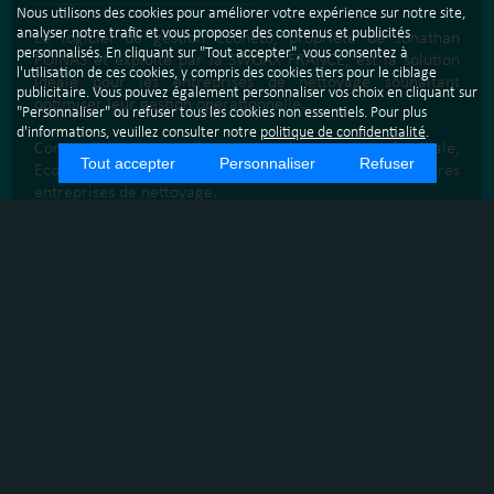
Nous utilisons des cookies pour améliorer votre expérience sur notre site,
analyser notre trafic et vous proposer des contenus et publicités
Le logiciel de gestion Econeto, propriété de Jonathan
personnalisés. En cliquant sur "Tout accepter", vous consentez à
POINAS et exploité par la SWOAX FRANCE, est la solution
l'utilisation de ces cookies, y compris des cookies tiers pour le ciblage
idéale pour les entreprises de nettoyage souhaitant
publicitaire. Vous pouvez également personnaliser vos choix en cliquant sur
optimiser leur gestion opérationnelle.
"Personnaliser" ou refuser tous les cookies non essentiels. Pour plus
d'informations, veuillez consulter notre
politique de confidentialité
.
Conçu d'abord pour l'entreprise de nettoyage familiale,
Tout accepter
Personnaliser
Refuser
Econeto a ensuite été distribué à de nombreuses autres
entreprises de nettoyage.
Econeto permet une gestion simplifiée des tâches
commerciales, des ressources humaines, gestion des
plannings, suivi de la facturation, des paiements et des
relances.
Les principales actions réalisées avec le logiciel Econeto
incluent la centralisation des données clients, la
planification des interventions, l'automatisation des devis
et des factures. En outre, SWOAX FRANCE propose un
accompagnement personnalisé à travers des formations
en présentiel pour garantir une prise en main rapide et
efficace du logiciel.