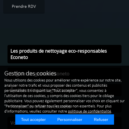
Prendre RDV
Les produits de nettoyage eco-responsables
Econeto
Logiciel de gestion Econeto
Gestion des cookies
Nous utilisons des cookies pour améliorer votre expérience sur notre site,
analyser notre trafic et vous proposer des contenus et publicités
Système de pointage Econeto
personnalisés. En cliquant sur "Tout accepter", vous consentez à
l'utilisation de ces cookies, y compris des cookies tiers pour le ciblage
publicitaire. Vous pouvez également personnaliser vos choix en cliquant sur
Plaquettes à thème Econeto
"Personnaliser" ou refuser tous les cookies non essentiels. Pour plus
d'informations, veuillez consulter notre
politique de confidentialité
.
Tout accepter
Personnaliser
Refuser
Vos véhicules de société