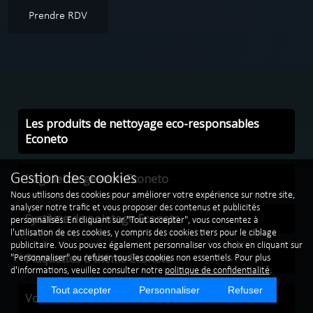
Prendre RDV
Les produits de nettoyage eco-responsables
Econeto
Logiciel de gestion Econeto
Gestion des cookies
Nous utilisons des cookies pour améliorer votre expérience sur notre site,
analyser notre trafic et vous proposer des contenus et publicités
Système de pointage Econeto
personnalisés. En cliquant sur "Tout accepter", vous consentez à
l'utilisation de ces cookies, y compris des cookies tiers pour le ciblage
publicitaire. Vous pouvez également personnaliser vos choix en cliquant sur
Plaquettes à thème Econeto
"Personnaliser" ou refuser tous les cookies non essentiels. Pour plus
d'informations, veuillez consulter notre
politique de confidentialité
.
Tout accepter
Personnaliser
Refuser
Vos véhicules de société