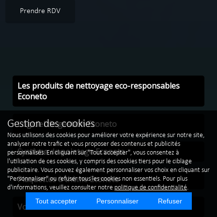
Prendre RDV
Les produits de nettoyage eco-responsables
Econeto
Logiciel de gestion Econeto
Gestion des cookies
Nous utilisons des cookies pour améliorer votre expérience sur notre site,
analyser notre trafic et vous proposer des contenus et publicités
Système de pointage Econeto
personnalisés. En cliquant sur "Tout accepter", vous consentez à
l'utilisation de ces cookies, y compris des cookies tiers pour le ciblage
publicitaire. Vous pouvez également personnaliser vos choix en cliquant sur
Plaquettes à thème Econeto
"Personnaliser" ou refuser tous les cookies non essentiels. Pour plus
d'informations, veuillez consulter notre
politique de confidentialité
.
Tout accepter
Personnaliser
Refuser
Vos véhicules de société