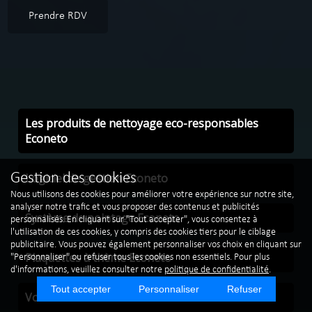
Prendre RDV
Les produits de nettoyage eco-responsables
Econeto
Logiciel de gestion Econeto
Gestion des cookies
Nous utilisons des cookies pour améliorer votre expérience sur notre site,
analyser notre trafic et vous proposer des contenus et publicités
Système de pointage Econeto
personnalisés. En cliquant sur "Tout accepter", vous consentez à
l'utilisation de ces cookies, y compris des cookies tiers pour le ciblage
publicitaire. Vous pouvez également personnaliser vos choix en cliquant sur
Plaquettes à thème Econeto
"Personnaliser" ou refuser tous les cookies non essentiels. Pour plus
d'informations, veuillez consulter notre
politique de confidentialité
.
Tout accepter
Personnaliser
Refuser
Vos véhicules de société