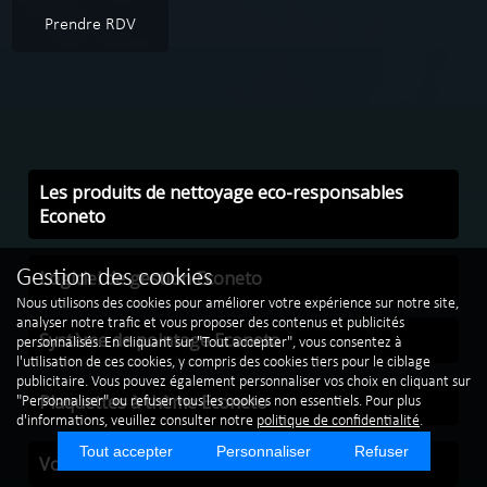
Prendre RDV
Les produits de nettoyage eco-responsables
Econeto
Logiciel de gestion Econeto
Gestion des cookies
Nous utilisons des cookies pour améliorer votre expérience sur notre site,
analyser notre trafic et vous proposer des contenus et publicités
Système de pointage Econeto
personnalisés. En cliquant sur "Tout accepter", vous consentez à
l'utilisation de ces cookies, y compris des cookies tiers pour le ciblage
publicitaire. Vous pouvez également personnaliser vos choix en cliquant sur
Plaquettes à thème Econeto
"Personnaliser" ou refuser tous les cookies non essentiels. Pour plus
d'informations, veuillez consulter notre
politique de confidentialité
.
Tout accepter
Personnaliser
Refuser
Vos véhicules de société