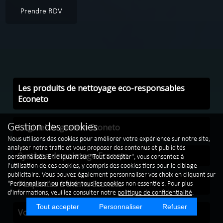
Prendre RDV
Les produits de nettoyage eco-responsables
Econeto
Logiciel de gestion Econeto
Gestion des cookies
Nous utilisons des cookies pour améliorer votre expérience sur notre site,
analyser notre trafic et vous proposer des contenus et publicités
Système de pointage Econeto
personnalisés. En cliquant sur "Tout accepter", vous consentez à
l'utilisation de ces cookies, y compris des cookies tiers pour le ciblage
publicitaire. Vous pouvez également personnaliser vos choix en cliquant sur
Plaquettes à thème Econeto
"Personnaliser" ou refuser tous les cookies non essentiels. Pour plus
d'informations, veuillez consulter notre
politique de confidentialité
.
Tout accepter
Personnaliser
Refuser
Vos véhicules de société