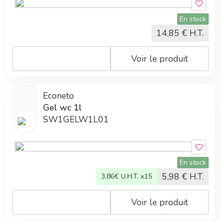
En stock
14,85
€ H.T.
Voir le produit
Econeto
Gel wc 1l
SW1GELW1L01
En stock
5,98
€ H.T.
3,86
€ U.H.T. x15
Voir le produit