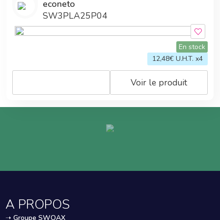
econeto
SW3PLA25P04
En stock
12,48
€ U.H.T. x4
Voir le produit
A PROPOS
➝
Groupe SWOAX