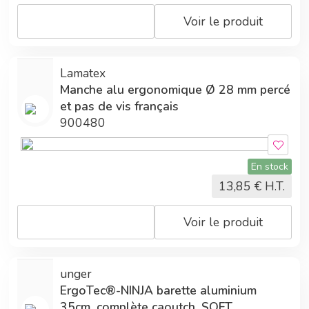
Voir le produit
Lamatex
Manche alu ergonomique Ø 28 mm percé
et pas de vis français
900480
En stock
13,85
€ H.T.
Voir le produit
unger
ErgoTec®-NINJA barette aluminium
35cm, complète caoutch. SOFT