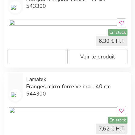
543300
En stock
6,30
€ H.T.
Voir le produit
Lamatex
Franges micro force velcro - 40 cm
544300
En stock
7,62
€ H.T.