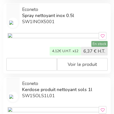
Econeto
Spray nettoyant inox 0.5l
SW1INOX5001
En stock
6,37
€ H.T.
4,12
€ U.H.T. x12
Voir le produit
Econeto
Kerdose produit nettoyant sols 1l
SW1SOLS1L01