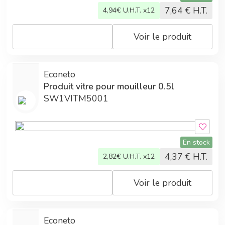
7,64
€ H.T.
4,94
€ U.H.T. x12
Voir le produit
Econeto
Produit vitre pour mouilleur 0.5l
SW1VITM5001
En stock
4,37
€ H.T.
2,82
€ U.H.T. x12
Voir le produit
Econeto