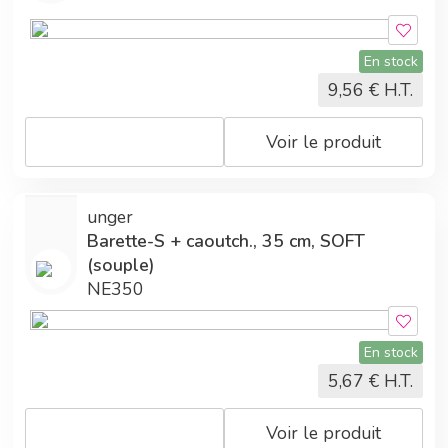
En stock
9,56
€ H.T.
Voir le produit
unger
Barette-S + caoutch., 35 cm, SOFT
(souple)
NE350
En stock
5,67
€ H.T.
Voir le produit