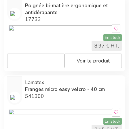
Poignée bi-matière ergonomique et
antidérapante
17733
En stock
8,97
€ H.T.
Voir le produit
Lamatex
Franges micro easy velcro - 40 cm
541300
En stock