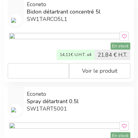
Econeto
Bidon détartrant concentré 5l
SW1TARCO5L1
En stock
21,84
€ H.T.
14,11
€ U.H.T. x4
Voir le produit
Econeto
Spray détartrant 0.5l
SW1TART5001
En stock