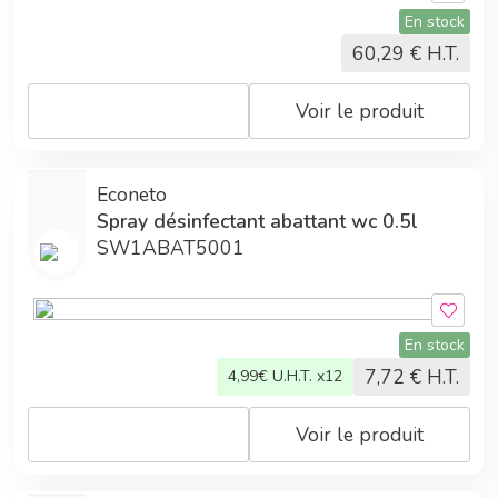
En stock
60,29
€ H.T.
Voir le produit
Econeto
Spray désinfectant abattant wc 0.5l
SW1ABAT5001
En stock
7,72
€ H.T.
4,99
€ U.H.T. x12
Voir le produit