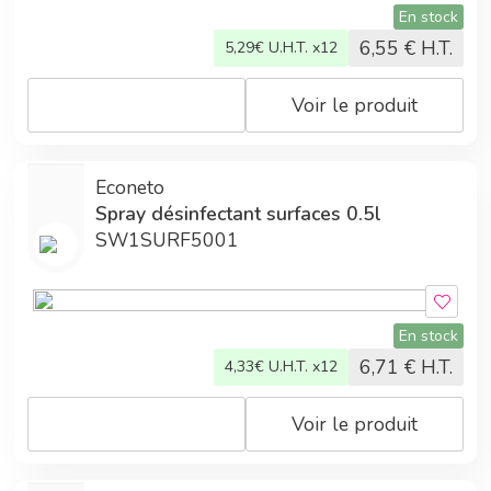
En stock
6,55
€ H.T.
5,29
€ U.H.T. x12
Voir le produit
Econeto
Spray désinfectant surfaces 0.5l
SW1SURF5001
En stock
6,71
€ H.T.
4,33
€ U.H.T. x12
Voir le produit