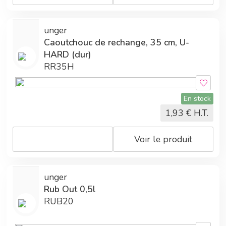
unger
Caoutchouc de rechange, 35 cm, U-
HARD (dur)
RR35H
En stock
1,93
€ H.T.
Voir le produit
unger
Rub Out 0,5l
RUB20