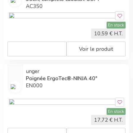
AC350
En stock
10,59
€ H.T.
Voir le produit
unger
Poignée ErgoTec®-NINJA 40°
EN000
En stock
17,72
€ H.T.