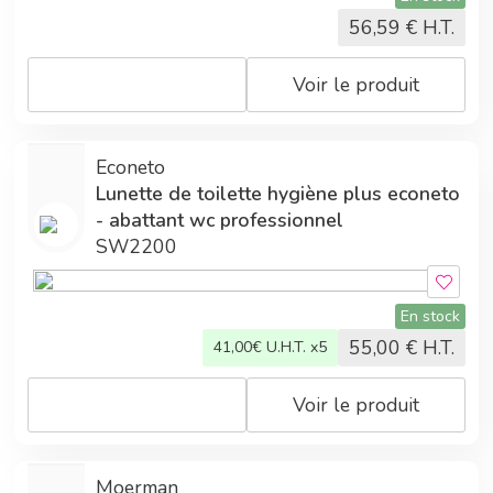
56,59
€ H.T.
Voir le produit
Econeto
Lunette de toilette hygiène plus econeto
- abattant wc professionnel
SW2200
En stock
55,00
€ H.T.
41,00
€ U.H.T. x5
Voir le produit
Moerman