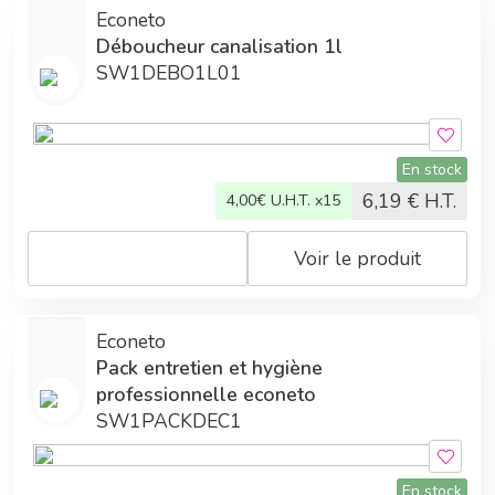
Econeto
Déboucheur canalisation 1l
SW1DEBO1L01
En stock
6,19
€ H.T.
4,00
€ U.H.T. x15
Voir le produit
Econeto
Pack entretien et hygiène
professionnelle econeto
SW1PACKDEC1
En stock