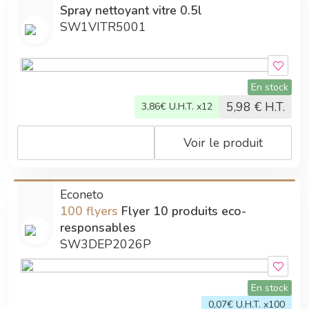
Spray nettoyant vitre 0.5l
SW1VITR5001
En stock
5,98
€ H.T.
3,86
€ U.H.T. x12
Voir le produit
Econeto
100 flyers
Flyer 10 produits eco-
responsables
SW3DEP2026P
En stock
0,07
€ U.H.T. x100