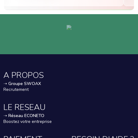
- Fabriqué en
France
- Conforme à
l'arrêté du
08/09/1999
relatif au
nettoyage du
matériel
pouvant se
trouver au
A PROPOS
contact des
denrées
➝
Groupe SWOAX
Recrutement
alimentaires.
LE RESEAU
Photo non-
contractuelle
➝
Réseau ECONETO
Boostez votre entreprise