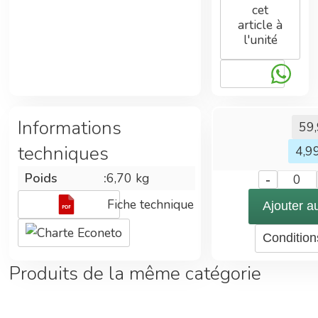
cet
:
article à
- 12 flacons
l'unité
de 0.5L
(500ML)
Mode
d'emploi :
Informations
59
- Vaporiser
techniques
sur la surface
4,9
à
Poids
:
6,70 kg
-
0
décontaminer
et laisser agir
Fiche technique
Ajouter a
5 minutes
Charte Econeto
pour une
Condition
action
bactéricide et
Produits de la même catégorie
15 minutes
pour une