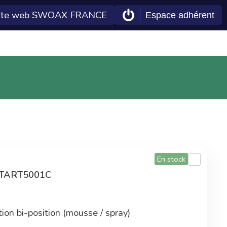
ite web SWOAX FRANCE
Espace adhérent
 Econeto
Double gains
En plus des tarifs
préférentiels,
commander sur la
centrale d'achat
permet également
d'améliorer les
En stock
technologies Econeto
W1TART5001C
ion bi-position (mousse / spray)