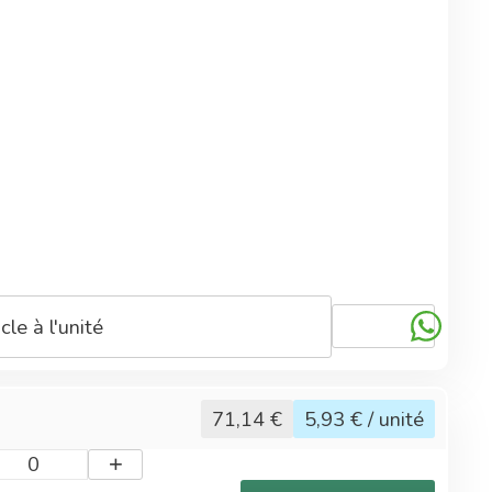
euse.
c des aliments.
cle à l'unité
rigine naturelle
71,14
€
5,93
€ / unité
+
0