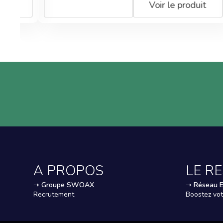
Voir le produit
A PROPOS
LE R
➝
Groupe SWOAX
➝
Réseau 
Recrutement
Boostez vot