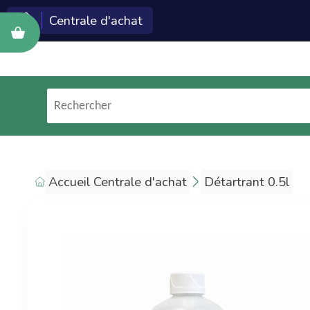
Centrale d'achat
Cette c
Econeto ?
Les technologies et
services Econeto
(logiciel, site web,
formation, marketing)
Accueil Centrale d'achat
Détartrant 0.5l
sont réservés aux
entreprises de
nettoyage.