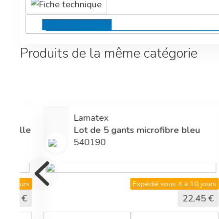
Fiche technique
Produits de la même catégorie
LMT
ants microfibre bleu
Disque LMT Rouge
405533
Expédié sous 4 à 10 jours
Expé
22,45
€