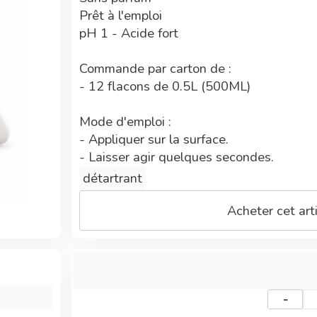
Prêt à l'emploi
pH 1 - Acide fort
Commande par carton de :
- 12 flacons de 0.5L (500ML)
Mode d'emploi :
- Appliquer sur la surface.
- Laisser agir quelques secondes.
- Lustrer avec une microfibre non peluch
détartrant
- Rincer si la surface est en contact ave
Acheter cet arti
Contient :
- eau, acide citrique, acide lactique
- 100% du total des ingrédients sont d'o
Conformité :
-
- Fabriqué en France