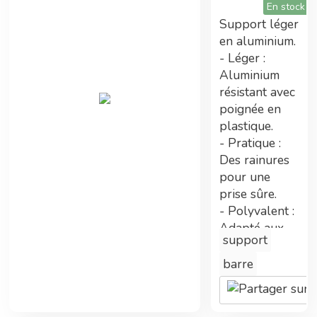
En stock
Support léger
en aluminium.
Tarifs préférentiels
- Léger :
Aluminium
Adhérent Econeto, vous avez participé au
résistant avec
financement de cette centrale vous permettant
poignée en
maintenant de bénéficier de prix avantageux.
plastique.
- Pratique :
Des rainures
pour une
Double gains
prise sûre.
- Polyvalent :
En plus des tarifs préférentiels, commander
Adapté aux
sur la centrale d'achat permet également
support
perches
d'améliorer les technologies Econeto
télescopiques.
barre