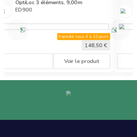
OptiLoc 3 éléments, 9,00m
T
ED900
1
T
Expédié sous 4 à 10 jours
148,50
€
Voir le produit