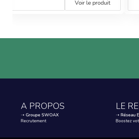
t
Voir le produit
A PROPOS
LE R
➝
Groupe SWOAX
➝
Réseau 
Recrutement
Boostez vot