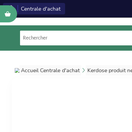
Centrale d'achat
Cette c
Econeto ?
Les technologies et
services Econeto
(logiciel, site web,
formation, marketing)
Accueil Centrale d'achat
Kerdose produit ne
sont réservés aux
entreprises de
nettoyage.