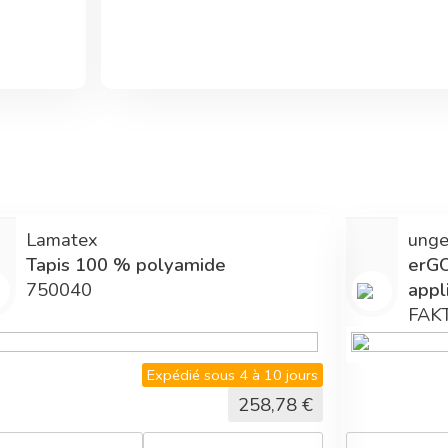
Photo non-contractuelle
unger
u
erGO! waxKit d'entretien des sols
K
applicateur de cire Wunder
P
FAKT6
D
Expédié sous 4 à 10 jours
343,33
€