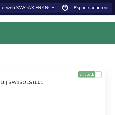
ite web SWOAX FRANCE
Espace adhérent
 Econeto
Double gains
En plus des tarifs
préférentiels,
commander sur la
centrale d'achat
permet également
d'améliorer les
En stock
technologies Econeto
ls 1l | SW1SOLS1L01