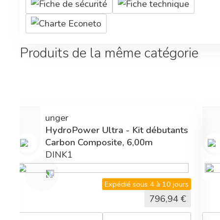
Fiche de sécurité
Fiche technique
Charte Econeto
Produits de la même catégorie
Lamatex
nts
Tapis 100 % polyamide
750040
jours
Expédié sous 4 à 10 jours
4
€
258,78
€