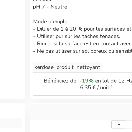
pH 7 - Neutre
Mode d'emploi :
- Diluer de 1 à 20 % pour les surfaces et
- Utiliser pur sur les taches tenaces.
- Rincer si la surface est en contact ave
- Ne pas utiliser sur sol poreux ou sensibl
kerdose
produit
nettoyant
Contient :
- eau, glycérine, alcool éthylique, déna
Bénéficiez de
-19%
en lot de 12 Fl
6,35 € / unité
citrique, séquestrant, acide acétique
- Plus de 99% du total des ingrédients so
Conformité :
- Fabriqué en France
-
- Conforme à l'arrêté du 08/09/1999 rela
au contact des denrées alimentaires.