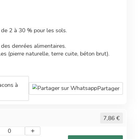
 de 2 à 30 % pour les sols.
c des denrées alimentaires.
es (pierre naturelle, terre cuite, béton brut).
turant : MEK, IPA, benzoate de dénatonium, acide
acons à
Partager
nt d'origine naturelle.
7,86
€
+
0
tif au nettoyage du matériel pouvant se trouver