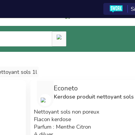
S
entrale d'achat est
réservée aux adhérents
du réseau
La centrale
Tarifs
d'achat
préférentiels
Les technologies e-
Adhérent Econeto,
commerce de la
vous avez participé au
centrale d'achat ont
financement de cette
ttoyant sols 1l
été développées par
centrale vous
SWOAX pour Econeto.
permettant maintenant
Econeto
3 années de
de bénéficier de prix
Kerdose produit nettoyant so
développements ont
avantageux.
été nécessaires.
Nettoyant sols non poreux
Flacon kerdose
Parfum : Menthe Citron
A diluer