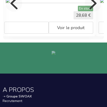
vitres
horizontales (
En stock
vérandas,...).
28,68
€
Voir le produit
A PROPOS
➝
Groupe SWOAX
Recrutement