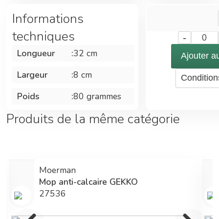
facile dans
Informations
tous les coins.
• La
techniques
-
0
conception
Longueur
:
32 cm
trapézoïdale
Ajouter a
optimise le
Largeur
:
8 cm
Condition
drainage de
l'eau sale. •
Poids
:
80 grammes
Fort pouvoir
d'absorption :
Produits de la même catégorie
environ
900%. •
Grande
capacité de
Moerman
nettoyage et
Mop anti-calcaire GEKKO
séchage. •
27536
Idéal pour
nettoyer les