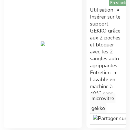
En stock
ont été nécessaires.
Utilisation : •
Insérer sur le
support
Tarifs préférentiels
GEKKO grâce
aux 2 poches
Adhérent Econeto, vous avez participé au
et bloquer
financement de cette centrale vous permettant
avec les 2
maintenant de bénéficier de prix avantageux.
sangles auto
agrippantes.
Entretien : •
Lavable en
Double gains
machine à
40°C sans
En plus des tarifs préférentiels, commander
microvitre
adoucissant
sur la centrale d'achat permet également
(selon
gekko
d'améliorer les technologies Econeto
utilisation).
Les points
forts : • Accès