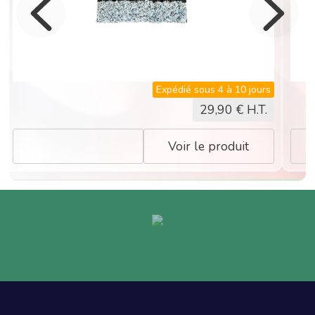
drainage de
l'eau sale. •
Fort pouvoir
d'absorption.
• Idéal pour
nettoyer les
Expédié sous 4 à 10 jours
vitres
29,90
€ H.T.
horizontales (
vérandas,...).
Voir le produit