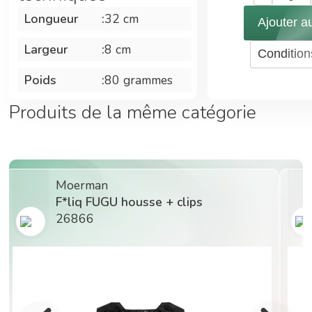
pression. Les
Longueur
:
32 cm
Ajouter a
points forts : •
Microfibre
Largeur
:
8 cm
Condition
grattante qui
ne raye pas,
Poids
:
80 grammes
pour une
Produits de la même catégorie
puissance de
nettoyage
supplémentaire
des vitres
fortement
Moerman
encrassées. •
F*liq FUGU housse + clips
Accès facile
26866
dans tous les
coins. • La
conception
trapézoïdale
optimise le