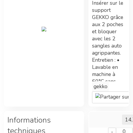
Insérer sur le
ont été nécessaires.
support
GEKKO grâce
aux 2 poches
Tarifs préférentiels
et bloquer
avec les 2
Adhérent Econeto, vous avez participé au
sangles auto
financement de cette centrale vous permettant
agrippantes.
maintenant de bénéficier de prix avantageux.
Entretien : •
Lavable en
machine à
60°C sans
Double gains
gekko
adoucissant
plus de 150
En plus des tarifs préférentiels, commander
fois selon
sur la centrale d'achat permet également
utilisation. •
d'améliorer les technologies Econeto
Possibilité de
Informations
14
nettoyer par
techniques
machine haute
-
0