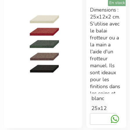
En stock
ont été nécessaires.
Dimensions :
25x12x2 cm.
S'utilise avec
Tarifs préférentiels
le balai
frotteur ou a
Adhérent Econeto, vous avez participé au
la main a
financement de cette centrale vous permettant
l'aide d'un
maintenant de bénéficier de prix avantageux.
frotteur
manuel. Ils
sont ideaux
pour les
Double gains
finitions dans
les coins et
En plus des tarifs préférentiels, commander
blanc
endroits
sur la centrale d'achat permet également
inaccessibles
25x12
d'améliorer les technologies Econeto
aux machines.
La qualite est
identique aux