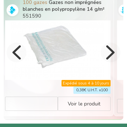
100 gazes
Gazes non imprégnées
blanches en polypropylène 14 g/m²
551590
Expédié sous 4 à 10 jours
0,38
€ U.H.T. x100
Voir le produit