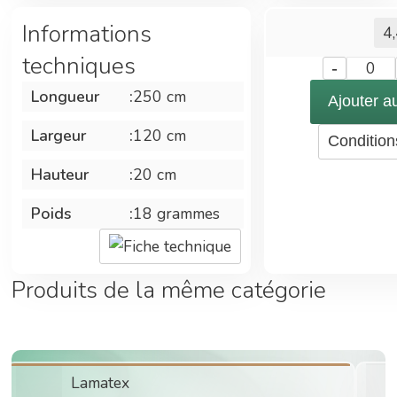
disques
Informations
4
apportant une
efficacite et
techniques
-
0
une duree
Longueur
:
250 cm
d'utilisation
Ajouter a
superieure et
Largeur
:
120 cm
Condition
similaire a
l'action portee
Hauteur
:
20 cm
par les
machines.
Poids
:
18 grammes
Fiche technique
Produits de la même catégorie
Lamatex