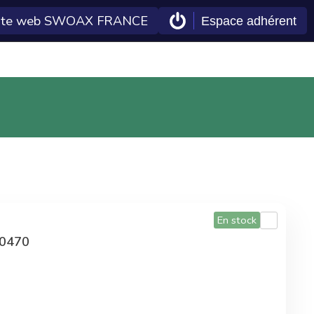
ite web SWOAX FRANCE
Espace adhérent
 Econeto
Double gains
En plus des tarifs
préférentiels,
commander sur la
centrale d'achat
permet également
d'améliorer les
En stock
technologies Econeto
40470