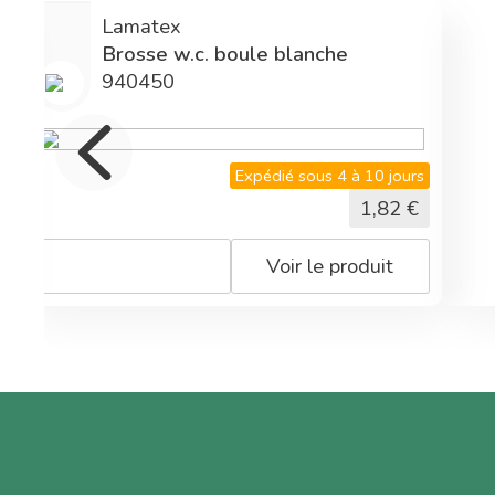
Lamatex
U
Brosse w.c. boule blanche
940450
s
Expédié sous 4 à 10 jours
1,82
€
Voir le produit