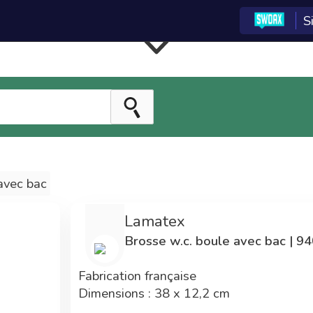
S
entrale d'achat est
réservée aux adhérents
du réseau
La centrale
Tarifs
d'achat
préférentiels
Les technologies e-
Adhérent Econeto,
commerce de la
vous avez participé au
centrale d'achat ont
financement de cette
avec bac
été développées par
centrale vous
SWOAX pour Econeto.
permettant maintenant
Lamatex
3 années de
de bénéficier de prix
Brosse w.c. boule avec bac | 9
développements ont
avantageux.
été nécessaires.
Fabrication française
Dimensions : 38 x 12,2 cm