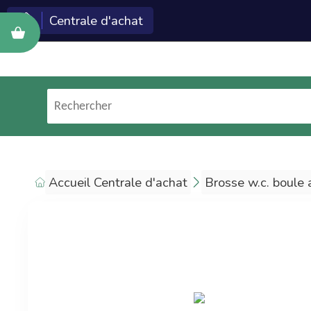
Centrale d'achat
Cette c
Econeto ?
Les technologies et
services Econeto
(logiciel, site web,
formation, marketing)
Accueil Centrale d'achat
Brosse w.c. boule 
sont réservés aux
entreprises de
nettoyage.