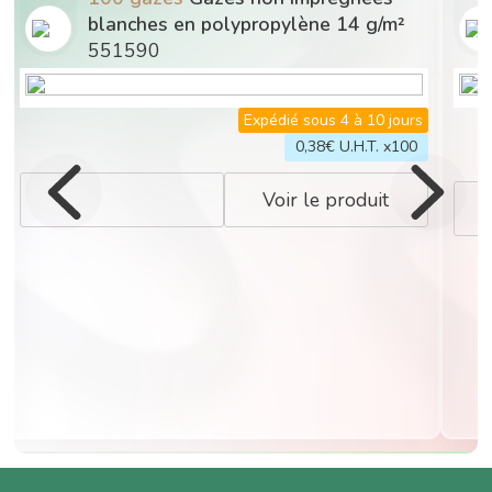
blanches en polypropylène 14 g/m²
551590
Expédié sous 4 à 10 jours
0,38
€ U.H.T. x100
Voir le produit