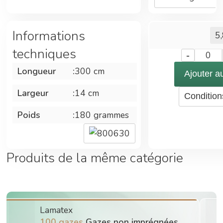
frotteur ou
frotteur
Informations
manuel.
5
techniques
-
0
Rincer après
chaque
Longueur
:
300 cm
Ajouter a
utilisation
Largeur
:
14 cm
Condition
Le blanc est
Poids
:
180 grammes
idéal pour les
surfaces
800630
délicates,
céramique,
Produits de la même catégorie
faïence…
Vente à l'unité
Lamatex
100 gazes
Gazes non imprégnées