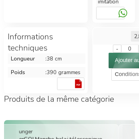
imitation
Informations
2
techniques
-
0
Longueur
:
38 cm
Ajouter a
Poids
:
390 grammes
Condition
920699
Produits de la même catégorie
unger
erGO! Manche balai télescopique