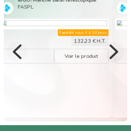
FASPL
Expédié sous 4 à 10 jours
132,23
€ H.T.
Voir le produit