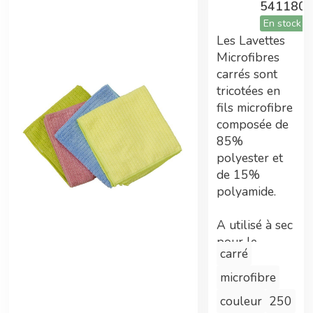
541180
ont été nécessaires.
En stock
Les Lavettes
Microfibres
Tarifs préférentiels
carrés sont
tricotées en
Adhérent Econeto, vous avez participé au
fils microfibre
financement de cette centrale vous permettant
composée de
maintenant de bénéficier de prix avantageux.
85%
polyester et
de 15%
polyamide.
Double gains
A utilisé à sec
En plus des tarifs préférentiels, commander
pour le
sur la centrale d'achat permet également
carré
dépoussiérage,
d'améliorer les technologies Econeto
humide pour
microfibre
le lavage.
couleur
250
Spécialement