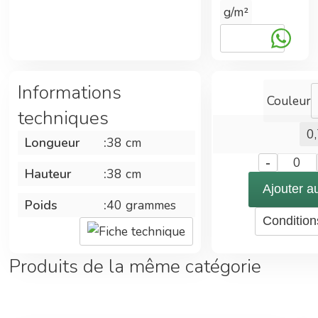
g/m²
prévu pour le
nettoyage de
toutes les
surfaces au-
dessus des
Informations
sols.
Couleur
techniques
Elles sont
0
Longueur
:
38 cm
lavables plus
-
0
de 100 fois
Hauteur
:
38 cm
en machine à
Ajouter a
90°C selon
Poids
:
40 grammes
utilisation.
Condition
Fiche technique
Avec une
Produits de la même catégorie
grande
capacité de
nettoyage en