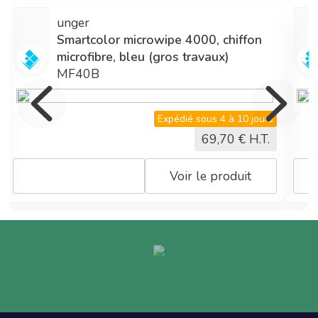
milieu sec ou
humide, même
unger
sans produit
Smartcolor microwipe 4000, chiffon
chimique, en
microfibre, bleu (gros travaux)
plus de leur
MF40B
fort pouvoir
mécanique,
Expédié sous 4 à 10 jours
les lavettes
microfibres ne
69,70
€ H.T.
laisse pas de
trace.
Voir le produit
Vendue à
l'unité