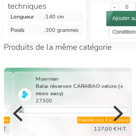
techniques
-
0
Longueur
:
140 cm
Ajouter a
Poids
:
300 grammes
Condition
Produits de la même catégorie
Moerman
Balai réservoir CARABAO velcro (+
micro easy)
27300
Expédié sous 4 à 10 jours
127,00
€ H.T.