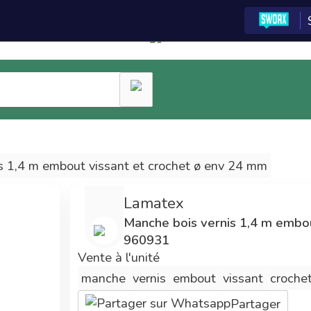
entrale d'achat est
réservée aux adhérents
du réseau
La centrale
Tarifs
d'achat
préférentiels
Les technologies e-
Adhérent Econeto,
commerce de la
vous avez participé au
centrale d'achat ont
financement de cette
s 1,4 m embout vissant et crochet ø env 24 mm
été développées par
centrale vous
SWOAX pour Econeto.
permettant maintenant
Lamatex
3 années de
de bénéficier de prix
Manche bois vernis 1,4 m embou
développements ont
avantageux.
960931
été nécessaires.
Vente à l'unité
manche
vernis
embout
vissant
croche
Partager