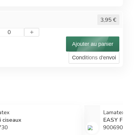
3,95
€
+
0
Ajouter au panier
Conditions d'envoi
atex
Lamatex
i ciseaux
EASY FIX 90 
730
900690