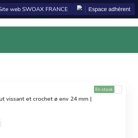
Site web SWOAX FRANCE
Espace adhérent
 Econeto
Double gains
En plus des tarifs
préférentiels,
commander sur la
centrale d'achat
permet également
d'améliorer les
En stock
technologies Econeto
t vissant et crochet ø env 24 mm |
t