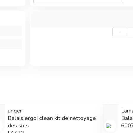
-
unger
Lam
Balais ergo! clean kit de nettoyage
Bala
des sols
600
FAKT2