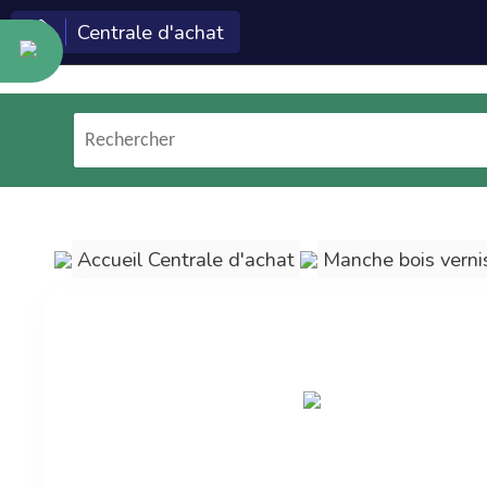
Centrale d'achat
Cette c
Econeto ?
Les technologies et
services Econeto
(logiciel, site web,
formation, marketing)
Accueil Centrale d'achat
Manche bois verni
sont réservés aux
entreprises de
nettoyage.