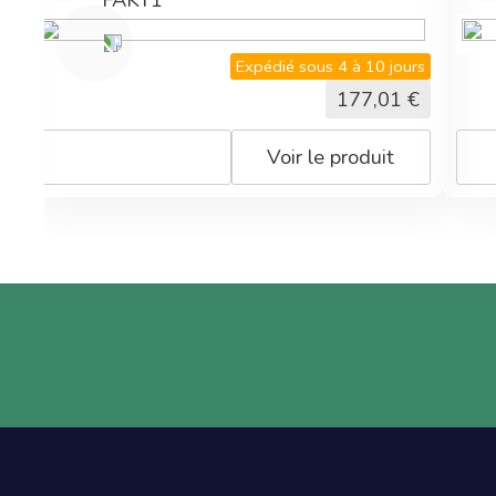
s
Expédié sous 4 à 10 jours
177,01
€
Voir le produit