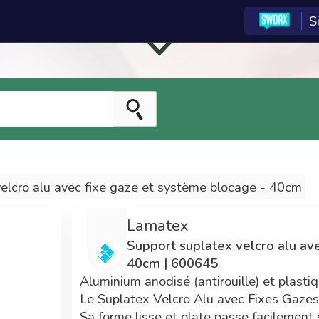
S
entrale d'achat est
réservée aux adhérents
du réseau
La centrale
Tarifs
d'achat
préférentiels
Les technologies e-
Adhérent Econeto,
commerce de la
vous avez participé au
centrale d'achat ont
financement de cette
velcro alu avec fixe gaze et système blocage - 40cm
été développées par
centrale vous
SWOAX pour Econeto.
permettant maintenant
Lamatex
3 années de
de bénéficier de prix
Support suplatex velcro alu av
développements ont
avantageux.
40cm | 600645
été nécessaires.
Aluminium anodisé (antirouille) et plasti
Le Suplatex Velcro Alu avec Fixes Gazes 
Sa forme lisse et plate passe facilement