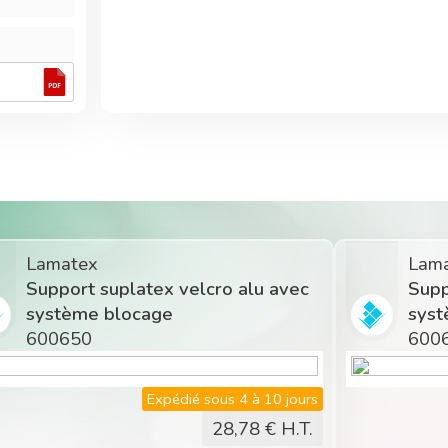
600645
Lamatex
Lam
Support suplatex velcro alu avec
Supp
système blocage
syst
600650
600
Expédié sous 4 à 10 jours
28,78
€ H.T.