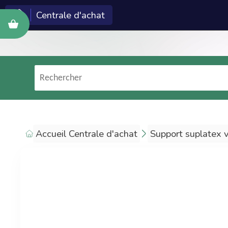
Centrale d'achat
Cette c
Econeto ?
Les technologies et
services Econeto
(logiciel, site web,
formation, marketing)
Accueil Centrale d'achat
Support suplatex 
sont réservés aux
entreprises de
nettoyage.