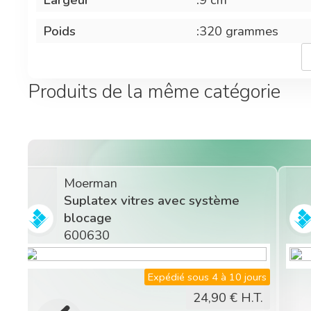
Poids
:
320 grammes
Produits de la même catégorie
Moerman
Suplatex vitres avec système
blocage
600630
s
Expédié sous 4 à 10 jours
24,90
€ H.T.