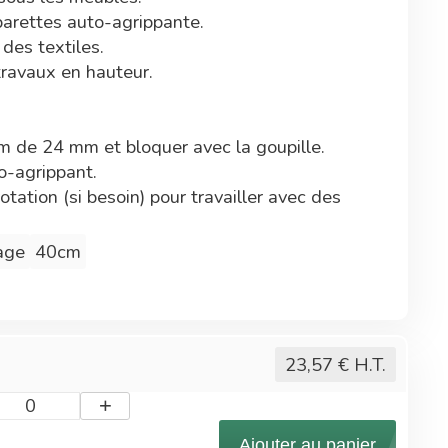
barettes auto-agrippante.
des textiles.
travaux en hauteur.
 de 24 mm et bloquer avec la goupille.
o-agrippant.
ation (si besoin) pour travailler avec des
age
40cm
.
e de brosse souple.
23,57
€ H.T.
+
0
Ajouter au panier