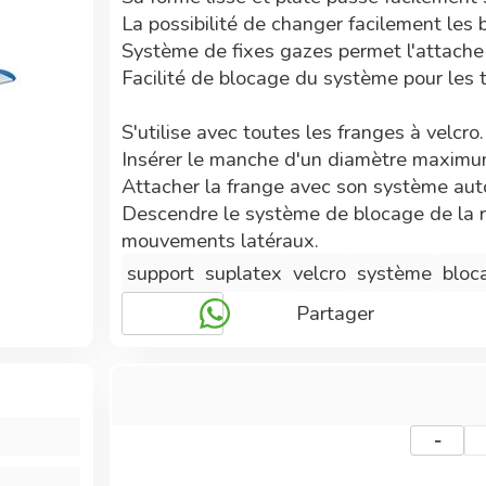
La possibilité de changer facilement les 
Système de fixes gazes permet l'attache 
Facilité de blocage du système pour les 
S'utilise avec toutes les franges à velcro.
Insérer le manche d'un diamètre maximum
Attacher la frange avec son système aut
Descendre le système de blocage de la rot
mouvements latéraux.
support
suplatex
velcro
système
bloc
Lavable sans recommandation spécifique
Partager
Brosser la partie auto-agrippante à l'aid
Sa forme épurée évite l'encrassement.
Vente à l'unité
-