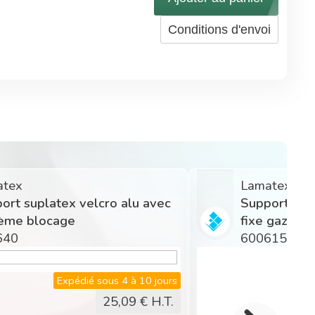
Conditions d'envoi
atex
Lamatex
ort suplatex velcro alu avec
Support supl
ème blocage
fixe gaze
640
600615
Expédié sous 4 à 10 jours
25,09
€ H.T.