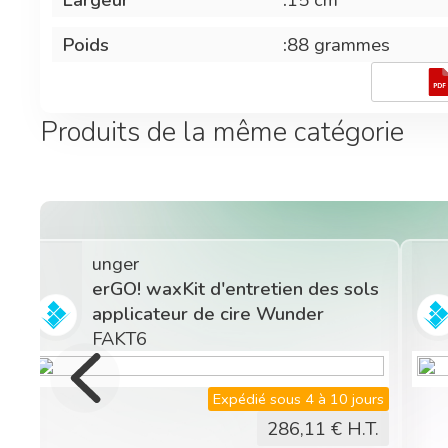
Poids
:
88 grammes
Produits de la même catégorie
unger
u
erGO! clean Kit de nettoyage des
B
sols porte-mop à poches
d
FAKT3
F
Expédié sous 4 à 10 jours
148,68
€ H.T.