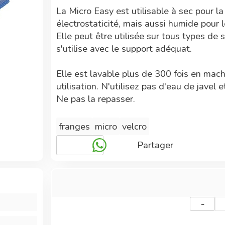
La Micro Easy est utilisable à sec pour la
électrostaticité, mais aussi humide pour l
Elle peut être utilisée sur tous types de
s'utilise avec le support adéquat.
Elle est lavable plus de 300 fois en mac
utilisation. N'utilisez pas d'eau de javel
Ne pas la repasser.
La Micro Easy à une très forte efficacité
franges
micro
velcro
Partager
Elle est dotée d'un code couleur pour pe
Vente à l'unité
-