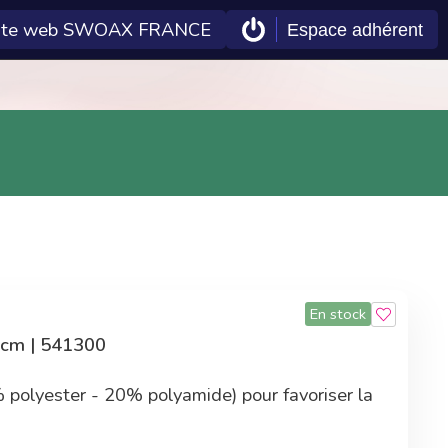
ite web SWOAX FRANCE
Espace adhérent
 Econeto
Double gains
En plus des tarifs
préférentiels,
commander sur la
centrale d'achat
permet également
d'améliorer les
En stock
technologies Econeto
 cm | 541300
 polyester - 20% polyamide) pour favoriser la