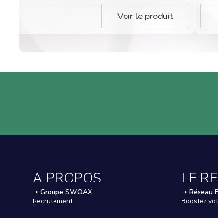
Voir le produit
A PROPOS
LE R
➝
Groupe SWOAX
➝
Réseau 
Recrutement
Boostez vot