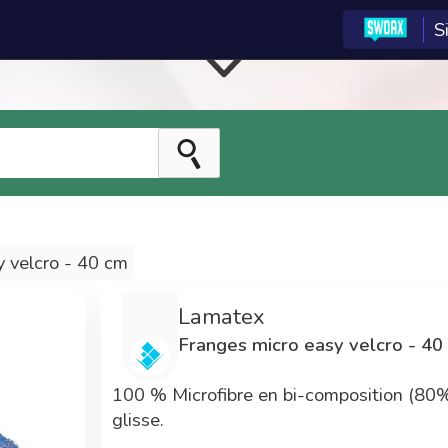
S
entrale d'achat est
réservée aux adhérents
du réseau
La centrale
Tarifs
d'achat
préférentiels
Les technologies e-
Adhérent Econeto,
commerce de la
vous avez participé au
centrale d'achat ont
financement de cette
y velcro - 40 cm
été développées par
centrale vous
SWOAX pour Econeto.
permettant maintenant
Lamatex
3 années de
de bénéficier de prix
Franges micro easy velcro - 40
développements ont
avantageux.
été nécessaires.
100 % Microfibre en bi-composition (80%
glisse.