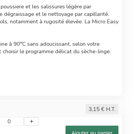
 poussiere et les salissures légère par
e dégraissage et le nettoyage par capillarité.
 sols, notamment à rugosité élevée. La Micro Easy
hine à 90°C sans adoucissant, selon votre
 et choisir le programme délicat du sèche-linge.
 mécanique et un fort taux d'absorption.
rmettre une sectorisation.
3,15
€ H.T.
+
0
Ajouter au panier