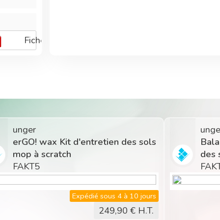
Fiche technique
nger
unger
alais ergo! clean kit de nettoyage
erGO! cl
es sols
à languet
AKT2
FAKT8
Expédié sous 4 à 10 jours
148,68
€ H.T.