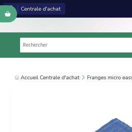
Centrale d'achat
Cette c
Econeto ?
Les technologies et
services Econeto
(logiciel, site web,
formation, marketing)
Accueil Centrale d'achat
Franges micro eas
sont réservés aux
entreprises de
nettoyage.