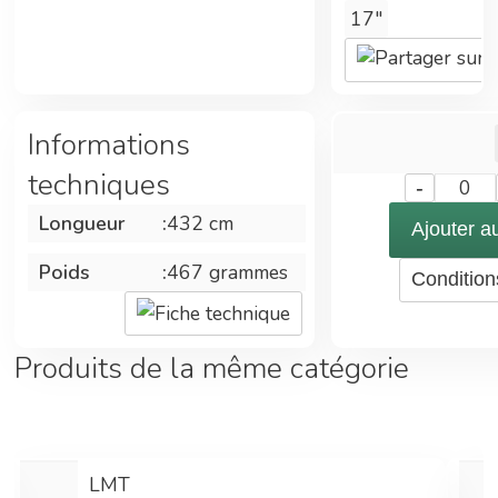
17"
utilisé pour
les décapages
à sec ou
humide des
sols. Vitesse
Informations
STANDARD :
techniques
150 - 250
-
0
RPM. Vendu à
Longueur
:
432 cm
Ajouter a
l'unité
Poids
:
467 grammes
Condition
Fiche technique
Produits de la même catégorie
LMT