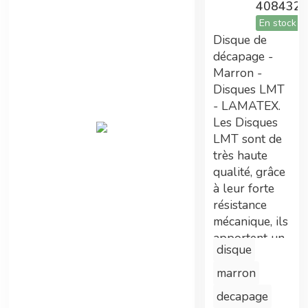
408432
En stock
Disque de
Tarifs préférentiels
décapage -
Marron -
Adhérent Econeto, vous avez participé au
Disques LMT
financement de cette centrale vous permettant
- LAMATEX.
maintenant de bénéficier de prix avantageux.
Les Disques
LMT sont de
très haute
qualité, grâce
Double gains
à leur forte
résistance
En plus des tarifs préférentiels, commander
mécanique, ils
sur la centrale d'achat permet également
apportent un
d'améliorer les technologies Econeto
disque
résultat
optimal et
marron
une longévité
decapage
accrue. Disque