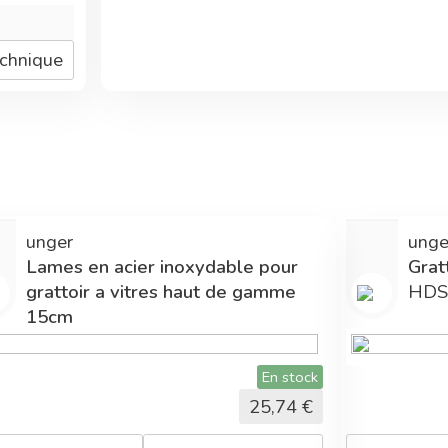
echnique
unger
unge
Lames en acier inoxydable pour
Grat
grattoir a vitres haut de gamme
HDS
15cm
ENB15
En stock
25,74
€