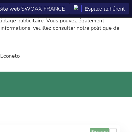
Site web SWOAX FRANCE
Espace adhérent
er des contenus et publicités personnalisés. En
e ciblage publicitaire. Vous pouvez également
'informations, veuillez consulter notre
politique de
 Econeto
Double gains
En plus des tarifs
préférentiels,
commander sur la
centrale d'achat
permet également
d'améliorer les
En stock