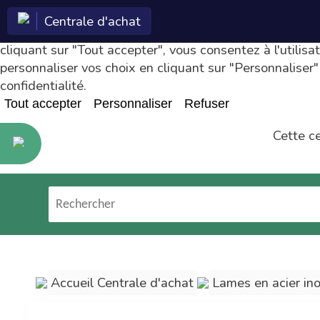
Gestion des cookies
Centrale d'achat
Nous utilisons des cookies pour améliorer votre expérie
cliquant sur "Tout accepter", vous consentez à l'utilis
personnaliser vos choix en cliquant sur "Personnaliser"
confidentialité
.
Tout accepter
Personnaliser
Refuser
Cette c
Econeto ?
Les technologies et
services Econeto
(logiciel, site web,
formation, marketing)
Accueil Centrale d'achat
Lames en acier in
sont réservés aux
entreprises de