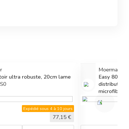
r
Moerman
toir ultra robuste, 20cm lame
Easy 80 et g
S0
distributric
microfibre v
17880
Expédié sous 4 à 10 jours
77,15
€