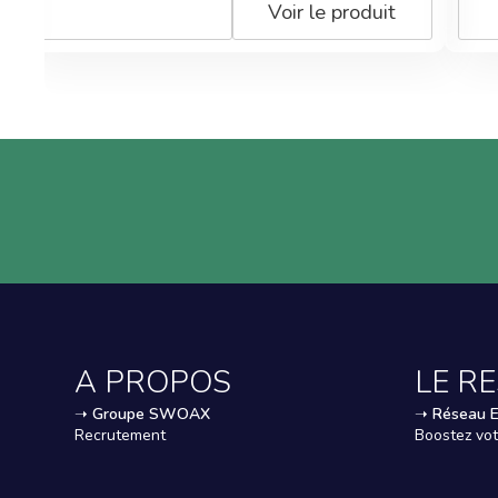
Voir le produit
A PROPOS
LE R
➝
Groupe SWOAX
➝
Réseau 
Recrutement
Boostez vot