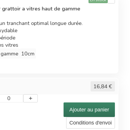
technologies Econeto
 grattoir a vitres haut de gamme
un tranchant optimal longue durée.
xydable
période
es vitres
gamme
10cm
16,84
€
+
0
Ajouter au panier
Conditions d'envoi