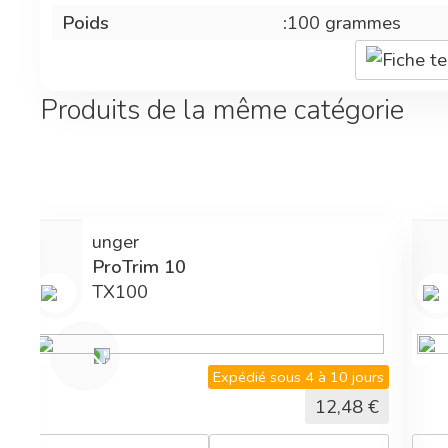
Poids
:
100 grammes
Fiche t
Produits de la même catégorie
unger
ProTrim 10
TX100
s
Expédié sous 4 à 10 jours
12,48
€