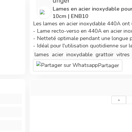
unger
3 années de
de bénéficier de prix
Lames en acier inoxydable pour
développements ont
avantageux.
10cm | ENB10
été nécessaires.
Les lames en acier inoxydable 440A ont 
- Lame recto-verso en 440A en acier ino
- Netteté optimale pendant une longue 
- Idéal pour l'utilisation quotidienne sur l
lames
acier
inoxydable
grattoir
vitres
Partager
-