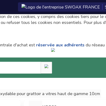
nce sur notre site, analyser notre trafic et vous propos
ation de ces cookies, y compris des cookies tiers pour l
 ou refuser tous les cookies non essentiels. Pour plus d
entrale d'achat est
réservée aux adhérents
du réseau
La centrale
Tarifs
d'achat
préférentiels
Les technologies e-
Adhérent Econeto,
commerce de la
vous avez participé au
centrale d'achat ont
financement de cette
oxydable pour grattoir a vitres haut de gamme 10cm
été développées par
centrale vous
SWOAX pour Econeto.
permettant maintenant