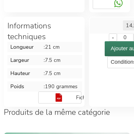
à eau.
Informations
14
techniques
-
0
Longueur
:
21 cm
Ajouter a
Largeur
:
7.5 cm
Condition
Hauteur
:
7.5 cm
Poids
:
190 grammes
Fiche technique
Produits de la même catégorie