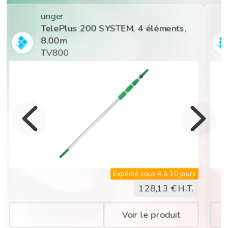
unger
TelePlus 125 SYSTEM, 5 éléments,
6,20m
TF620
Expédié sous 4 à 10 jours
119,76
€ H.T.
Voir le produit