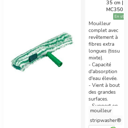
35 cm |
ont été nécessaires.
MC350
En sto
Mouilleur
Tarifs préférentiels
complet avec
revêtement à
Adhérent Econeto, vous avez participé au
fibres extra
financement de cette centrale vous permettant
longues (tissu
maintenant de bénéficier de prix avantageux.
mixte).
- Capacité
d'absorption
d'eau élevée.
Double gains
- Vient à bout
des grandes
En plus des tarifs préférentiels, commander
surfaces.
sur la centrale d'achat permet également
- Support en
d'améliorer les technologies Econeto
mouilleur
plastique
léger avec
stripwasher®
compartiments