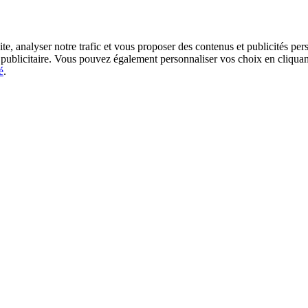
ic et vous proposer des contenus et publicités personnalisés. En cliquant sur "Tout accepter", v
 les cookies non essentiels. Pour
é
.