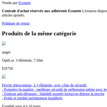
Vendu par
Econeto
Centrale d'achat réservée aux adhérents Econeto
Livraison dispo
articles ajoutés.
Politique de retour
Produits de la même catégorie
unger
OptiLoc 3 éléments, 7,50m
ED750
Perche télescopique, à 3 éléments, avec cône de sécurité.
- Poignées bi-matière : meilleure sécurité de préhension même avec le
- Embout anti-dérapant : Stabilité assurée lorsqu'on dépose la perche
- Poids et rigidité parfaitement équilibrés
Expédié sous 4 à 10 jours