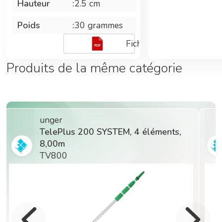
Hauteur
:
2.5 cm
Poids
:
30 grammes
Fiche technique
Produits de la même catégorie
unger
EM, 4 éléments,
TelePlus 125 SYSTEM, 5 
6,20m
TF620