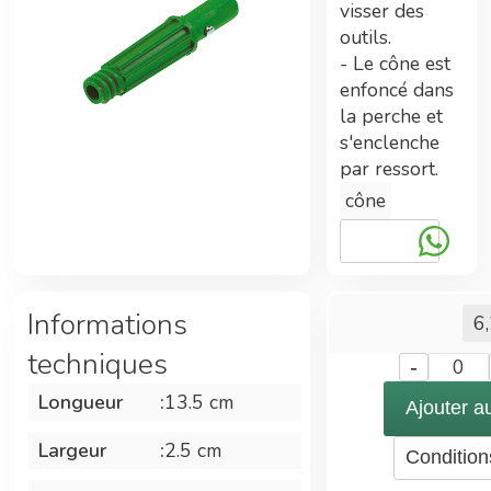
visser des
ont été nécessaires.
outils.
- Le cône est
enfoncé dans
Tarifs préférentiels
la perche et
s'enclenche
Adhérent Econeto, vous avez participé au
par ressort.
financement de cette centrale vous permettant
cône
maintenant de bénéficier de prix avantageux.
Double gains
Informations
6
techniques
-
0
En plus des tarifs préférentiels, commander
sur la centrale d'achat permet également
Longueur
:
13.5 cm
Ajouter a
d'améliorer les technologies Econeto
Largeur
:
2.5 cm
Condition